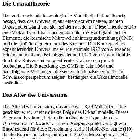
Die Urknalltheorie
Das vorherrschende kosmologische Modell, die Urknalltheorie,
besagt, dass das Universum aus einem extrem heißen, dichten
Urzustand entstand und sich seitdem ausdehnt. Diese Theorie erklärt
eine Vielzahl von Phänomenen, darunter die Häufigkeit leichter
Elemente, die kosmische Mikrowellenhintergrundstrahlung (CMB)
und die großräumige Struktur des Kosmos. Das Konzept eines
expandierenden Universums wurde erstmals 1922 von Alexander
Friedmann mathematisch abgeleitet und 1929 von Edwin Hubble
durch die Rotverschiebung entfernter Galaxien empirisch
beobachtet. Die Entdeckung des CMB im Jahr 1964 und
nachfolgende Messungen, die seine Gleichmäßigkeit und sein
Schwarzkörperspektrum zeigten, bestätigten die Urknallmodelle
zusätzlich.
Das Alter des Universums
Das Alter des Universums, das auf etwa 13,79 Milliarden Jahre
geschätzt wird, ist eine direkte Folge des Urknallmodells. Dieses
Alter wird bestimmt, indem die beobachtete Expansion des
Universums "rückwärts" zu ihrem Ausgangspunkt verfolgt wird.
Entscheidend für diese Berechnung ist die Hubble-Konstante (H0),
die die Expansionsrate quantifiziert. Präzise Messungen von H0,