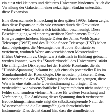
ein einst viel kleineres und dichteres Universum hindeuten. Auch die
Verteilung der Galaxien in einer netzartigen Struktur unterstützt
diese Expansion.
Eine überraschende Entdeckung in den späten 1990er Jahren zeigte,
dass diese Expansion nicht wie erwartet durch die Gravitation
verlangsamt wird, sondern sich tatsächlich beschleunigt. Diese
Beschleunigung wird einer mysteriösen Kraft namens Dunkle
Energie zugeschrieben. Jüngste Daten des James Webb Space
Telescope (JWST) und des Hubble Space Telescope (HST) haben
dazu beigetragen, die Messungen der Hubble-Konstante zu
verfeinern, wodurch Werte aus verschiedenen Messtechniken
(frühes Universum vs. Gegenwart) statistisch in Einklang gebracht
werden konnten, was das "Standardmodell des Universums" stärkt.
Die anfängliche Diskrepanz bei der Hubble-Konstante, die als
"Hubble-Spannung" bekannt ist, galt einst als potenzieller Riss im
Standardmodell der Kosmologie. Die neuesten, präziseren Daten,
insbesondere die des JWST, haben jedoch dazu beigetragen, diese
Werte in eine statistische Übereinstimmung zu bringen. Dies
verdeutlicht, wie wissenschaftliche Ungereimtheiten nicht unbedingt
Fehler sind, sondern vielmehr Anreize für weitere Forschung und
Verfeinerung. Die Auflösung dieser Spannung durch verbesserte
Beobachtungsinstrumente zeigt die selbstkorrigierende Natur der
Wissenschaft und die Leistungsfähigkeit fortschrittlicher
Instrumente. Dies deutet darauf hin, dass die grundlegende