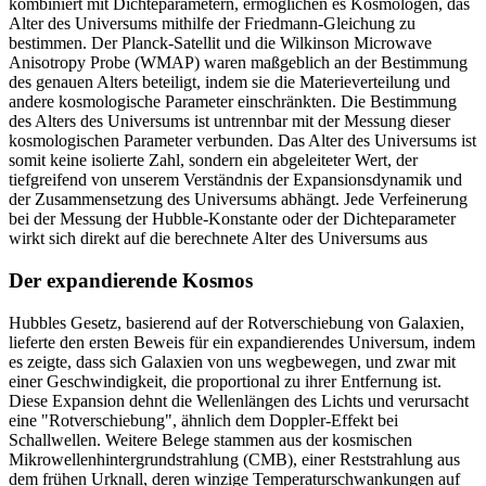
kombiniert mit Dichteparametern, ermöglichen es Kosmologen, das
Alter des Universums mithilfe der Friedmann-Gleichung zu
bestimmen. Der Planck-Satellit und die Wilkinson Microwave
Anisotropy Probe (WMAP) waren maßgeblich an der Bestimmung
des genauen Alters beteiligt, indem sie die Materieverteilung und
andere kosmologische Parameter einschränkten. Die Bestimmung
des Alters des Universums ist untrennbar mit der Messung dieser
kosmologischen Parameter verbunden. Das Alter des Universums ist
somit keine isolierte Zahl, sondern ein abgeleiteter Wert, der
tiefgreifend von unserem Verständnis der Expansionsdynamik und
der Zusammensetzung des Universums abhängt. Jede Verfeinerung
bei der Messung der Hubble-Konstante oder der Dichteparameter
wirkt sich direkt auf die berechnete Alter des Universums aus
Der expandierende Kosmos
Hubbles Gesetz, basierend auf der Rotverschiebung von Galaxien,
lieferte den ersten Beweis für ein expandierendes Universum, indem
es zeigte, dass sich Galaxien von uns wegbewegen, und zwar mit
einer Geschwindigkeit, die proportional zu ihrer Entfernung ist.
Diese Expansion dehnt die Wellenlängen des Lichts und verursacht
eine "Rotverschiebung", ähnlich dem Doppler-Effekt bei
Schallwellen. Weitere Belege stammen aus der kosmischen
Mikrowellenhintergrundstrahlung (CMB), einer Reststrahlung aus
dem frühen Urknall, deren winzige Temperaturschwankungen auf